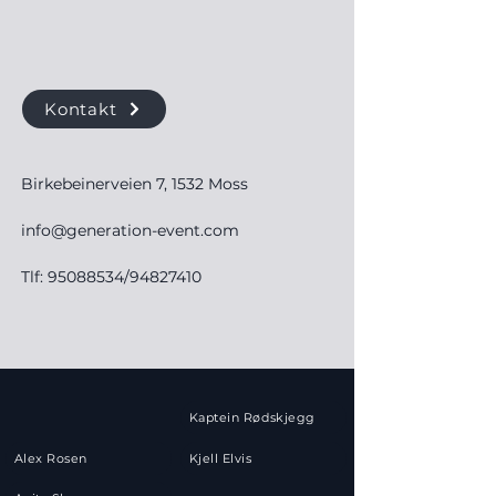
Kontakt
Birkebeinerveien 7, 1532 Moss
info@generation-event.com
Tlf:
95088534
/94827410
Kaptein Rødskjegg
Alex Rosen
Kjell Elvis