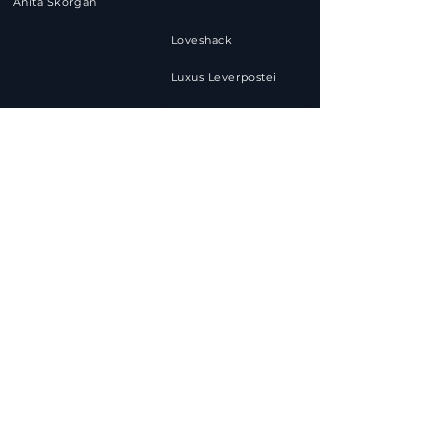
Anita Skorgan
Loveshack
Luxus Leverpostei
Michael Andreassen
Atle Jensen
Mira Craig
Benedicte Adrian
Omer Bhatti
Blaze of Glory
Quick Style
Carina Dahl
Rainbow
Cecilia Vennersten
Rein Alexander
Anna Lisa Kumoji
Chand
Rune Carlsen
Chris Medina
Sigrid Bonde Tusvik