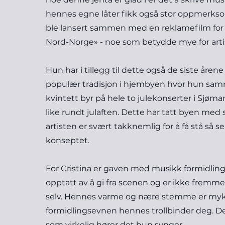
hennes egne låter fikk også stor oppmerks
ble lansert sammen med en reklamefilm for
Nord-Norge» - noe som betydde mye for arti
Hun har i tillegg til dette også de siste årene
populær tradisjon i hjembyen hvor hun sa
kvintett byr på hele to julekonserter i Sjøma
like rundt julaften. Dette har tatt byen med
artisten er svært takknemlig for å få stå så sen
konseptet.
For Cristina er gaven med musikk formidling
opptatt av å gi fra scenen og er ikke fremme
selv. Hennes varme og nære stemme er myk
formidlingsevnen hennes trollbinder deg. Det
som virkelig hører det hun synger. ​ ​