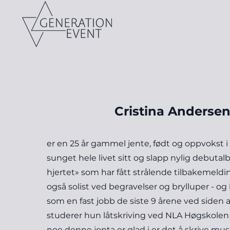
Cristina Anderse
er en 25 år gammel jente, født og oppvokst i
sunget hele livet sitt og slapp nylig debuta
hjertet» som har fått strålende tilbakemeldi
også solist ved begravelser og brylluper - og 
som en fast jobb de siste 9 årene ved siden
studerer hun låtskriving ved NLA Høgskolen i 
noe denne jenta er glad i er det å skrive musi