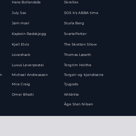
Hans Bollandsås
Skrellex
July Sax
SOS it's ABBA time
Jørn Hoel
Sturla Berg
Kaptein Rødskjegg
SvartePetter
Kjell Elvis
The Skotten Show
Loveshack
Thomas Løseth
Luxus Leverpostei
Torgrim Holthe
en
Michael Andreassen
Torgeir og kjendisene
Mira Craig
Tjugods
Omer Bhatti
Wildnite
Åge Sten Nilsen