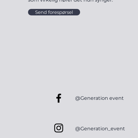
Send forespørsel
@Generation event
@Generation_event