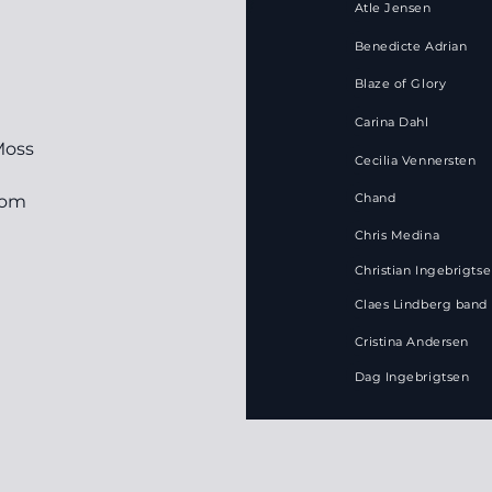
Atle Jensen
Benedicte Adrian
Blaze of Glory
Carina Dahl
Moss
Cecilia Vennersten
Chand
com
Chris Medina
Christian Ingebrigts
Claes Lindberg band
Cristina Andersen
Dag Ingebrigtsen