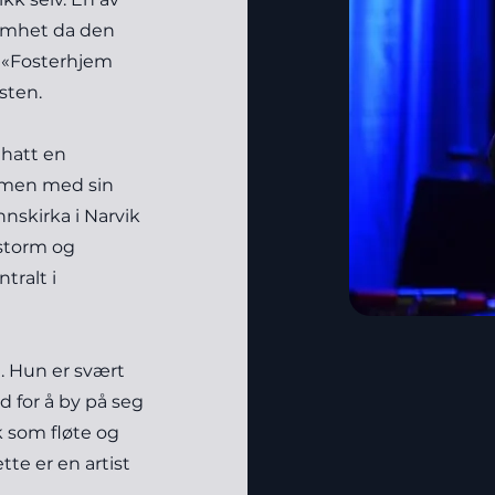
omhet da den
 «Fosterhjem
sten.
 hatt en
mmen med sin
nnskirka i Narvik
 storm og
tralt i
. Hun er svært
d for å by på seg
 som fløte og
te er en artist