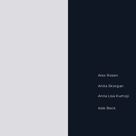
Alex Rosen
Anita Skorgan
Anna Lisa Kumoji
Asle Beck