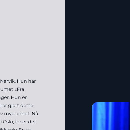
n
 Narvik. Hun har
lbumet «Fra
nger. Hun er
har gjort dette
 av mye annet. Nå
Oslo, for er det
kk selv. En av