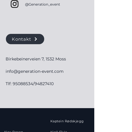
@Generation_event
Kontakt
Birkebeinerveien 7, 1532 Moss
info@generation-event.com
Tlf:
95088534
/94827410
Kaptein Rødskjegg