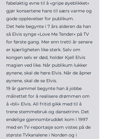
fabelaktig evne til å «gripe øyeblikket»
gjør konsertene hans til særs varme og
gode opplevelser for publikum.
Det hele begynte i 7 års alderen da han
så Elvis synge «Love Me Tender» på TV
for første gang. Mer enn tretti år senere
er kjærligheten like sterk. Selv om
kongen selv er død, holder Kjell Elvis
magien ved like. Når publikum lukker
øynene, skal de høre Elvis. Når de åpner
øynene, skal de se Elvis.
19 år gammel begynte han å jobbe
målrettet for å realisere drømmen om
å «bli» Elvis. All fritid gikk med til å
trene stemmebruk og dansetrinn. Det
endelige gjennombruddet kom i 1997
med en TV-reportasje som vistes på de
største TVkanalene i Norden og i