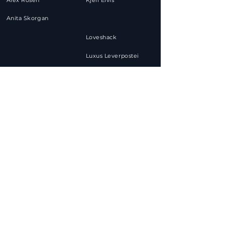
Alex Rosen
Kjell Elvis
Anita Skorgan
Loveshack
Luxus Leverpostei
Michael Andreassen
Atle Jensen
Mira Craig
Benedicte Adrian
Omer Bhatti
Blaze of Glory
Quick Style
Carina Dahl
Rainbow
Cecilia Vennersten
Rein Alexander
Anna Lisa Kumoji
Chand
Rune Carlsen